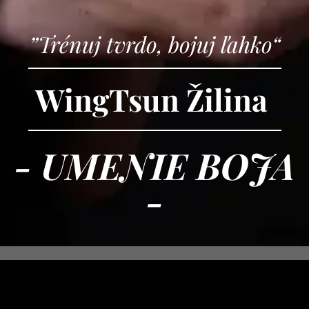
”Trénuj tvrdo, bojuj ľahko“
WingTsun Žilina
- UMENIE BOJA
-