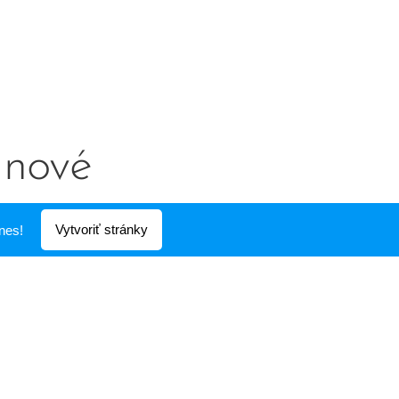
e nové
Vytvoriť stránky
nes!