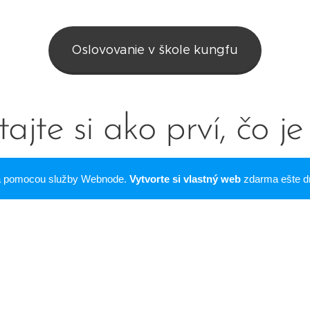
Oslovovanie v škole kungfu
tajte si ako prví, čo j
ná pomocou služby Webnode.
Vytvorte si vlastný web
zdarma ešte d
Prihlásiť sa