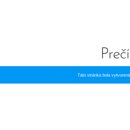
Prečí
Táto stránka bola vytvore
Email